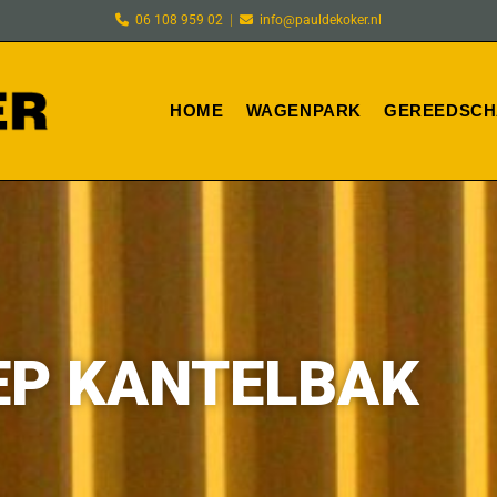
06 108 959 02
|
info@pauldekoker.nl
HOME
WAGENPARK
GEREEDSCH
EP KANTELBAK