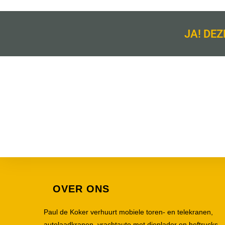
JA! DEZ
OVER ONS
Paul de Koker verhuurt mobiele toren- en telekranen,
autolaadkranen, vrachtauto met dieplader en heftrucks.